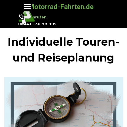
Direkt zum Seiteninhalt
Menü überspringen
Motorrad-Fahrten.de
Jetzt anrufen
06441 - 30 98 995
Individuelle Touren-
und Reiseplanung